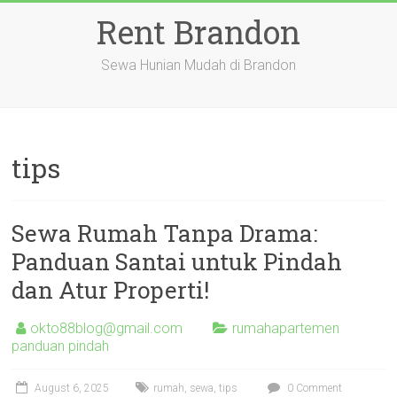
Skip
Rent Brandon
to
content
Sewa Hunian Mudah di Brandon
tips
Sewa Rumah Tanpa Drama:
Panduan Santai untuk Pindah
dan Atur Properti!
okto88blog@gmail.com
rumahapartemen
panduan pindah
August 6, 2025
rumah
,
sewa
,
tips
0 Comment