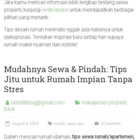
Jika kamu mencari informasi lebih lengkap tentang sewa
properti, kunjungi
rentbrandon
untuk mendapatkan berbagai
pilihan yang menarik.
Tips desain rumah minimalis nggak ada habisnya untuk
dieksplorasi. Temukan inspirasi baru setiap hari supaya
rumah makin nyaman dan estetik!
Mudahnya Sewa & Pindah: Tips
Jitu untuk Rumah Impian Tanpa
Stres
okto88blog@gmail.com
manajemen properti
lokal
August 6, 2025
rumah
,
sewa
,
tips
0 Comment
Dalam mencari rumah idaman,
tips sewa rumah/apartemen,