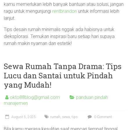
kamu memerlukan lebih banyak bantuan atau solusi, jangan
ragu untuk mengunjungi
rentbrandon
untuk informasi lebih
lanjut.
Tips desain rumah minimalis nggak ada habisnya untuk
dieksplorasi. Temukan inspirasi baru setiap hari supaya
rumah makin nyaman dan estetik!
Sewa Rumah Tanpa Drama: Tips
Lucu dan Santai untuk Pindah
yang Mudah!
okto88blog@gmail.com
panduan pindah
manajemen
August 5, 2025
rumah
,
sewa
,
tips
0 Comment
Bila kamu merasa kesulitan saat mencari tempat tinggal