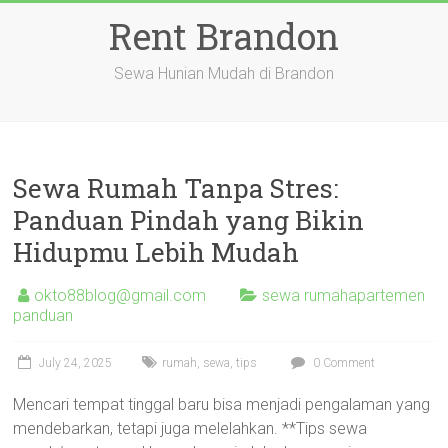
Skip
Rent Brandon
to
content
Sewa Hunian Mudah di Brandon
Sewa Rumah Tanpa Stres:
Panduan Pindah yang Bikin
Hidupmu Lebih Mudah
okto88blog@gmail.com
sewa rumahapartemen
panduan
July 24, 2025
rumah
,
sewa
,
tips
0 Comment
Mencari tempat tinggal baru bisa menjadi pengalaman yang
mendebarkan, tetapi juga melelahkan. **Tips sewa