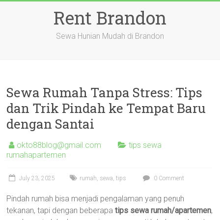
Skip
Rent Brandon
to
content
Sewa Hunian Mudah di Brandon
Sewa Rumah Tanpa Stress: Tips
dan Trik Pindah ke Tempat Baru
dengan Santai
okto88blog@gmail.com
tips sewa
rumahapartemen
July 23, 2025
rumah
,
sewa
,
tips
0 Comment
Pindah rumah bisa menjadi pengalaman yang penuh
tekanan, tapi dengan beberapa
tips sewa rumah/apartemen
,