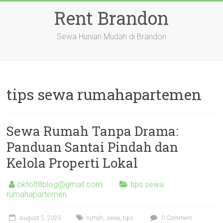
Skip
Rent Brandon
to
content
Sewa Hunian Mudah di Brandon
tips sewa rumahapartemen
Sewa Rumah Tanpa Drama:
Panduan Santai Pindah dan
Kelola Properti Lokal
okto88blog@gmail.com
tips sewa
rumahapartemen
August 5, 2025
rumah
,
sewa
,
tips
0 Comment