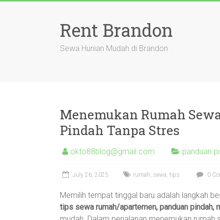
Skip
to
Rent Brandon
content
Sewa Hunian Mudah di Brandon
Menemukan Rumah Sewa I
Pindah Tanpa Stres
okto88blog@gmail.com
panduan p
July 26, 2025
rumah
,
sewa
,
tips
0 Co
Memilih tempat tinggal baru adalah langkah be
tips sewa rumah/apartemen, panduan pindah, m
mudah. Dalam perjalanan menemukan rumah se