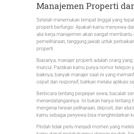
Manajemen Properti dan
Setelah menemukan tempat tinggal yang tep
properti berfungsi. Apakah kamu menyewa dar
alur kerja manajemen akan sangat membantu d
pemeliharaan, tanggung jawab untuk perbaikan,
properti.
Biasanya, manajer properti adalah orang yan
muncul. Pastikan kamu punya nomor telepon ya
baiknya, banyak manajer saat ini yang memanf
cepat dan responsif, bahkan melalui aplikasi sel
Berbicara tentang perjanjian sewa, bacalah se
menandatanganinya. Ini bukan hanya tentang h
mengenai hewan peliharaan, deposit, dan atur
kamu sebagai penyewa bisa menghindarkan kamu
Pindah tidak perlu menjadi momen yang melel
kamu dapat melakukannya dengan mudah. S