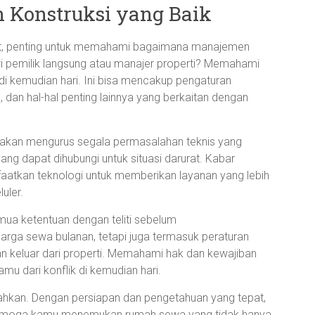
 Konstruksi yang Baik
at, penting untuk memahami bagaimana manajemen
i pemilik langsung atau manajer properti? Memahami
i kemudian hari. Ini bisa mencakup pengaturan
 dan hal-hal penting lainnya yang berkaitan dengan
g akan mengurus segala permasalahan teknis yang
ng dapat dihubungi untuk situasi darurat. Kabar
aatkan teknologi untuk memberikan layanan yang lebih
uler.
mua ketentuan dengan teliti sebelum
arga sewa bulanan, tetapi juga termasuk peraturan
an keluar dari properti. Memahami hak dan kewajiban
 dari konflik di kemudian hari.
ahkan. Dengan persiapan dan pengetahuan yang tepat,
emoga kamu menemukan rumah sewa yang tidak hanya