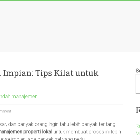
mpian: Tips Kilat untuk
S
indah manajemen
mment
sar, dan banyak orang ingin tahu lebih banyak tentang
R
anajemen properti lokal
untuk membuat proses ini lebih
M
wa impian, ada banyak hal yang perlu