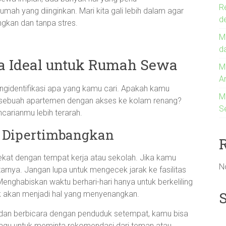
R
rumah yang diinginkan. Mari kita gali lebih dalam agar
d
gkan dan tanpa stres.
Me
d
ia Ideal untuk Rumah Sewa
M
A
ngidentifikasi apa yang kamu cari. Apakah kamu
M
 sebuah apartemen dengan akses ke kolam renang?
S
carianmu lebih terarah.
s Dipertimbangkan
 dekat dengan tempat kerja atau sekolah. Jika kamu
N
kitarnya. Jangan lupa untuk mengecek jarak ke fasilitas
enghabiskan waktu berhari-hari hanya untuk berkeliling
ak akan menjadi hal yang menyenangkan.
 dan berbicara dengan penduduk setempat, kamu bisa
agu untuk meminta rekomendasi dari teman atau