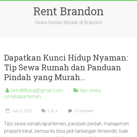
Skip
Rent Brandon
to
content
Sewa Hunian Mudah di Brandon
Dapatkan Kunci Hidup Nyaman:
Tip Sewa Rumah dan Panduan
Pindah yang Murah…
okto88blog@gmail.com
tips sewa
rumahapartemen
July 9, 2025
5
,
8
,
9
0 Comment
Tips sewa rumah/apartemen, panduan pindah, manajemen
properti lokal, semua itu bisa jadi tantangan tersendiri, baik