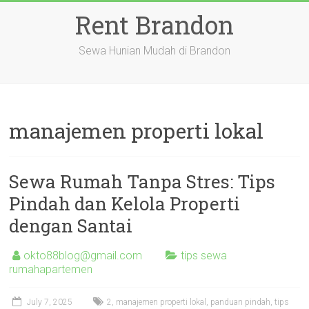
Skip
Rent Brandon
to
content
Sewa Hunian Mudah di Brandon
manajemen properti lokal
Sewa Rumah Tanpa Stres: Tips
Pindah dan Kelola Properti
dengan Santai
okto88blog@gmail.com
tips sewa
rumahapartemen
July 7, 2025
2
,
manajemen properti lokal
,
panduan pindah
,
tips