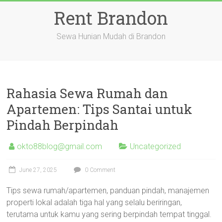
Skip
Rent Brandon
to
content
Sewa Hunian Mudah di Brandon
Rahasia Sewa Rumah dan
Apartemen: Tips Santai untuk
Pindah Berpindah
okto88blog@gmail.com
Uncategorized
June 27, 2025
0 Comment
Tips sewa rumah/apartemen, panduan pindah, manajemen
properti lokal adalah tiga hal yang selalu beriringan,
terutama untuk kamu yang sering berpindah tempat tinggal.