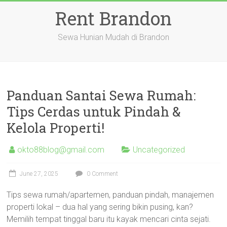
Skip
Rent Brandon
to
content
Sewa Hunian Mudah di Brandon
Panduan Santai Sewa Rumah:
Tips Cerdas untuk Pindah &
Kelola Properti!
okto88blog@gmail.com
Uncategorized
June 27, 2025
0 Comment
Tips sewa rumah/apartemen, panduan pindah, manajemen
properti lokal – dua hal yang sering bikin pusing, kan?
Memilih tempat tinggal baru itu kayak mencari cinta sejati.