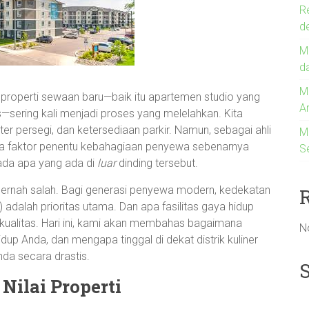
R
d
Me
d
M
 properti sewaan baru—baik itu apartemen studio yang
A
sering kali menjadi proses yang melelahkan. Kita
r persegi, dan ketersediaan parkir. Namun, sebagai ahli
M
hwa faktor penentu kebahagiaan penyewa sebenarnya
S
ada apa yang ada di
luar
dinding tersebut.
dak pernah salah. Bagi generasi penyewa modern, kedekatan
) adalah prioritas utama. Dan apa fasilitas gaya hidup
berkualitas. Hari ini, kami akan membahas bagaimana
N
up Anda, dan mengapa tinggal di dekat distrik kuliner
nda secara drastis.
Nilai Properti