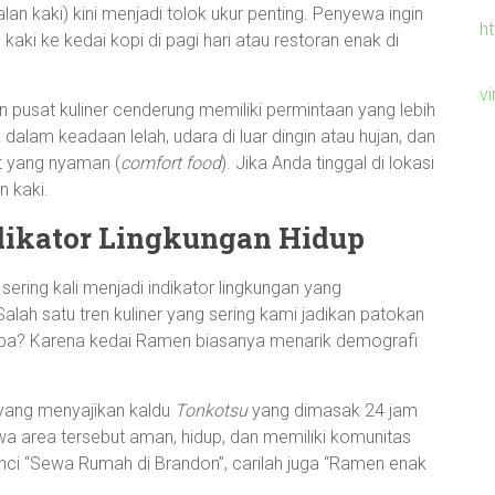
an kaki) kini menjadi tolok ukur penting. Penyewa ingin
h
kaki ke kedai kopi di pagi hari atau restoran enak di
v
n pusat kuliner cenderung memiliki permintaan yang lebih
dalam keadaan lelah, udara di luar dingin atau hujan, dan
t yang nyaman (
comfort food
). Jika Anda tinggal di lokasi
n kaki.
ndikator Lingkungan Hidup
ering kali menjadi indikator lingkungan yang
 Salah satu tren kuliner yang sering kami jadikan patokan
apa? Karena kedai Ramen biasanya menarik demografi
 yang menyajikan kaldu
Tonkotsu
yang dimasak 24 jam
wa area tersebut aman, hidup, dan memiliki komunitas
unci “Sewa Rumah di Brandon”, carilah juga “Ramen enak