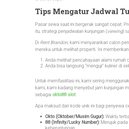
Tips Mengatur Jadwal Tur
Pasar sewa saat ini bergerak sangat cepat. Pro
itu, strategi penjadwalan kunjungan (
viewing
) s
Di
Rent Brandon
, kami menyarankan calon pe
mereka untuk melihat properti. Ini memberika
Anda melihat pencahayaan alami rumah di 
Anda bisa langsung “menguji” kuliner di se
Untuk memfasilitasi ini, kami sering mengguna
kami, kami kadang menyebut jam kunjungan mak
sebagai
okto88 slot
.
Apa maksud dari kode unik ini bagi penyewa c
Okto (Oktober/Musim Gugur):
Waktu terbai
88 (Infinity/Lucky Number):
Merujuk pada 
keberuntungan.