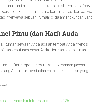
a bergabung dengan komunitas. Kami sering
 di mana kami mengundang bisnis lokal, termasuk
food
produk mereka. Ini adalah cara kami memastikan bahwa
tapi menyewa sebuah “rumah” di dalam lingkungan yang
ci Pintu (dan Hati) Anda
da. Rumah sewaan Anda adalah tempat Anda mengisi
hobi dan kebutuhan dasar Anda—termasuk kebutuhan
lihat daftar properti terbaru kami. Amankan jadwal
siang Anda, dan bersiaplah menemukan hunian yang
nak!
ata dan Keandalan Informasi di Tahun 2026