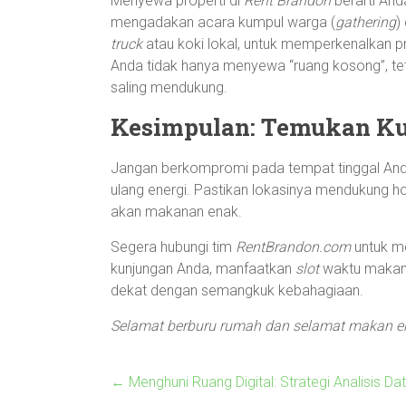
Menyewa properti di
Rent Brandon
berarti And
mengadakan acara kumpul warga (
gathering
)
truck
atau koki lokal, untuk memperkenalkan 
Anda tidak hanya menyewa “ruang kosong”, te
saling mendukung.
Kesimpulan: Temukan Kun
Jangan berkompromi pada tempat tinggal An
ulang energi. Pastikan lokasinya mendukung 
akan makanan enak.
Segera hubungi tim
RentBrandon.com
untuk me
kunjungan Anda, manfaatkan
slot
waktu makan 
dekat dengan semangkuk kebahagiaan.
Selamat berburu rumah dan selamat makan e
←
Menghuni Ruang Digital: Strategi Analisis D