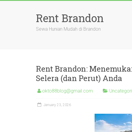
Skip
to
Rent Brandon
content
Sewa Hunian Mudah di Brandon
Rent Brandon: Menemuka
Selera (dan Perut) Anda
okto88blog@gmail.com
Uncategor
January 23, 2026