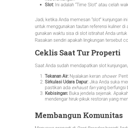
Slot:
Ini adalah “Time Slot” atau celah wa
Jadi, ketika Anda memesan “slot” kunjungan i
untuk menggunakan tautan referensi kuliner di
gunakan waktu sisa di slot istirahat Anda unt
Rasakan sendiri apakah lingkungan tersebut c
Ceklis Saat Tur Properti
Saat Anda sudah mendapatkan slot kunjungan, ja
Tekanan Air:
Nyalakan keran
shower
. Pen
Sirkulasi Udara Dapur:
Jika Anda suka me
pastikan ada
exhaust fan
yang berfungsi 
Kebisingan:
Buka jendela sejenak. Apakah s
mendengar hiruk-pikuk restoran yang m
Membangun Komunitas