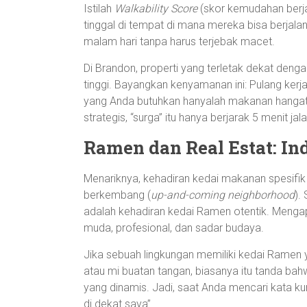
Istilah
Walkability Score
(skor kemudahan berjal
tinggal di tempat di mana mereka bisa berjalan 
malam hari tanpa harus terjebak macet.
Di Brandon, properti yang terletak dekat denga
tinggi. Bayangkan kenyamanan ini: Pulang kerja 
yang Anda butuhkan hanyalah makanan hanga
strategis, “surga” itu hanya berjarak 5 menit jala
Ramen dan Real Estat: I
Menariknya, kehadiran kedai makanan spesifik s
berkembang (
up-and-coming neighborhood
).
adalah kehadiran kedai Ramen otentik. Meng
muda, profesional, dan sadar budaya.
Jika sebuah lingkungan memiliki kedai Ramen
atau mi buatan tangan, biasanya itu tanda bah
yang dinamis. Jadi, saat Anda mencari kata k
di dekat saya”.