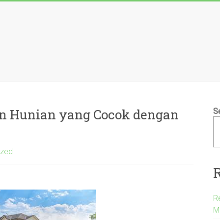
n Hunian yang Cocok dengan
S
ized
R
M