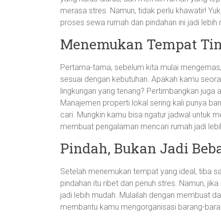
merasa stres. Namun, tidak perlu khawatir! Yuk
proses sewa rumah dan pindahan ini jadi lebi
Menemukan Tempat Ting
Pertama-tama, sebelum kita mulai mengemas,
sesuai dengan kebutuhan. Apakah kamu seoran
lingkungan yang tenang? Pertimbangkan juga ak
Manajemen properti lokal sering kali punya b
cari. Mungkin kamu bisa ngatur jadwal untuk me
membuat pengalaman mencari rumah jadi lebih
Pindah, Bukan Jadi Beb
Setelah menemukan tempat yang ideal, tiba sa
pindahan itu ribet dan penuh stres. Namun, j
jadi lebih mudah. Mulailah dengan membuat da
membantu kamu mengorganisasi barang-baran