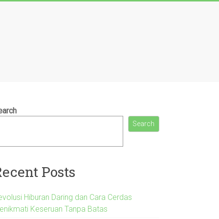
earch
Search
Recent Posts
evolusi Hiburan Daring dan Cara Cerdas
enikmati Keseruan Tanpa Batas