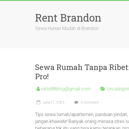
Skip
to
Rent Brandon
content
Sewa Hunian Mudah di Brandon
Sewa Rumah Tanpa Ribet: 
Pro!
okto88blog@gmail.com
Uncategor
June 27, 2025
0 Comment
Tips sewa rumah/apartemen, panduan pindah, m
jangan khawatir! Banyak orang merasa stres s
beberapa trik jitu yang bisa kamu terapkan, pr