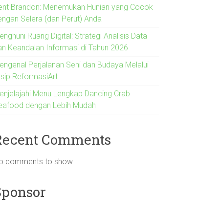
ent Brandon: Menemukan Hunian yang Cocok
engan Selera (dan Perut) Anda
nghuni Ruang Digital: Strategi Analisis Data
an Keandalan Informasi di Tahun 2026
engenal Perjalanan Seni dan Budaya Melalui
rsip ReformasiArt
enjelajahi Menu Lengkap Dancing Crab
eafood dengan Lebih Mudah
Recent Comments
o comments to show.
Sponsor