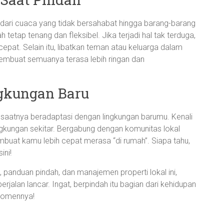
 dari cuaca yang tidak bersahabat hingga barang-barang
 tetap tenang dan fleksibel. Jika terjadi hal tak terduga,
 cepat. Selain itu, libatkan teman atau keluarga dalam
mbuat semuanya terasa lebih ringan dan
ngkungan Baru
, saatnya beradaptasi dengan lingkungan barumu. Kenali
ingkungan sekitar. Bergabung dengan komunitas lokal
mbuat kamu lebih cepat merasa “di rumah”. Siapa tahu,
ini!
panduan pindah, dan manajemen properti lokal ini,
alan lancar. Ingat, berpindah itu bagian dari kehidupan
 momennya!