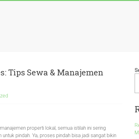
s: Tips Sewa & Manajemen
S
ized
R
najemen properti lokal, semua istilah ini sering
M
n untuk pindah. Ya, proses pindah bisa jadi sangat bikin