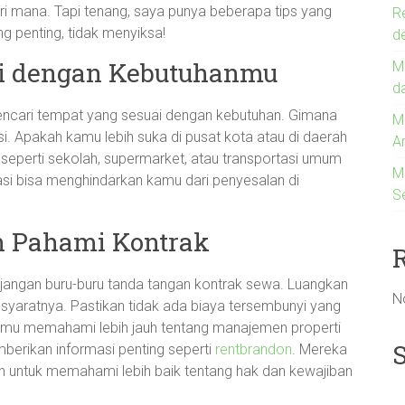
 dari mana. Tapi tenang, saya punya beberapa tips yang
R
ng penting, tidak menyiksa!
d
ai dengan Kebutuhanmu
Me
d
mencari tempat yang sesuai dengan kebutuhan. Gimana
M
i. Apakah kamu lebih suka di pusat kota atau di daerah
A
 seperti sekolah, supermarket, atau transportasi umum
M
asi bisa menghindarkan kamu dari penyesalan di
S
n Pahami Kontrak
angan buru-buru tanda tangan kontrak sewa. Luangkan
N
aratnya. Pastikan tidak ada biaya tersembunyi yang
amu memahami lebih jauh tentang manajemen properti
berikan informasi penting seperti
rentbrandon
. Mereka
untuk memahami lebih baik tentang hak dan kewajiban