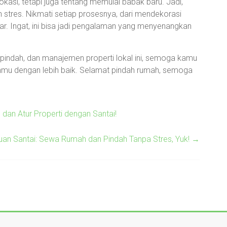
kasi, tetapi juga tentang memulai babak baru. Jadi,
in stres. Nikmati setiap prosesnya, dari mendekorasi
tar. Ingat, ini bisa jadi pengalaman yang menyenangkan
indah, dan manajemen properti lokal ini, semoga kamu
nmu dengan lebih baik. Selamat pindah rumah, semoga
dan Atur Properti dengan Santai!
an Santai: Sewa Rumah dan Pindah Tanpa Stres, Yuk!
→