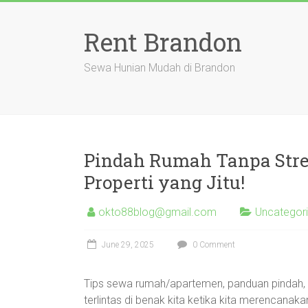
Skip
to
Rent Brandon
content
Sewa Hunian Mudah di Brandon
Pindah Rumah Tanpa Stre
Properti yang Jitu!
okto88blog@gmail.com
Uncategor
June 29, 2025
0 Comment
Tips sewa rumah/apartemen, panduan pindah, ma
terlintas di benak kita ketika kita merencanaka