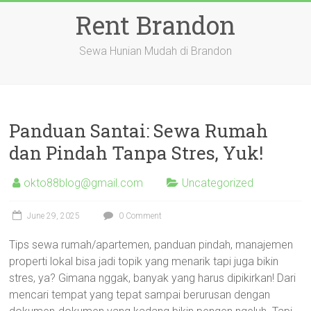
Skip
Rent Brandon
to
content
Sewa Hunian Mudah di Brandon
Panduan Santai: Sewa Rumah
dan Pindah Tanpa Stres, Yuk!
okto88blog@gmail.com
Uncategorized
June 29, 2025
0 Comment
Tips sewa rumah/apartemen, panduan pindah, manajemen
properti lokal bisa jadi topik yang menarik tapi juga bikin
stres, ya? Gimana nggak, banyak yang harus dipikirkan! Dari
mencari tempat yang tepat sampai berurusan dengan