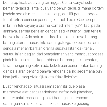
berharap tidak ada yang tertinggal. Cerita konyol dulu
pernah terjadi di lantai dua yang penuh debu, di mana gordyn
jendela seolah menuntut hak hidup, dan lift pernah mogok
tepat ketika curi-curi pandang ke mobil box. Gue sempet
mikir, “ini tuh kayanya drama komedi intern, ya?” Tapi pada
akhirnya, semua berjalan dengan sedikit humor—dan terlalu
banyak kopi. Ada satu mesi kecil: ketika akhirnya barang-
barang utama masuk, kita sadar gato-gato kecil di dalam
sengaja menambahkan drama supaya kita tidak terlalu
serius. Inilah bagian dari pengalaman yang membuat proses
pindah terasa hidup: kegembiraan bercampur kepenatan,
tawa mengulang ketika ada kekeliruan penempatan barang,
dan pelajaran penting bahwa rencana paling sederhana pun
bisa jadi kurang efektif jika kita tidak fleksibel.
Buat menghadapi situasi semacam itu, gue biasa
membawa alat bantu sederhana: daftar cek pindahan,
marker untuk menandai posisi barang, dan rencana
cadangan kalau kunci atau akses masuk ke gedung