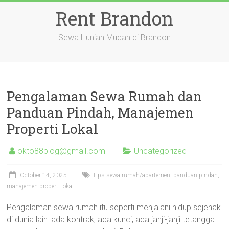
Skip
Rent Brandon
to
content
Sewa Hunian Mudah di Brandon
Pengalaman Sewa Rumah dan
Panduan Pindah, Manajemen
Properti Lokal
okto88blog@gmail.com
Uncategorized
October 14, 2025
Tips sewa rumah/apartemen, panduan pindah,
manajemen properti lokal
Pengalaman sewa rumah itu seperti menjalani hidup sejenak
di dunia lain: ada kontrak, ada kunci, ada janji-janji tetangga