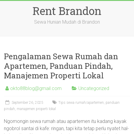
Skip
Rent Brandon
to
content
Sewa Hunian Mudah di Brandon
Pengalaman Sewa Rumah dan
Apartemen, Panduan Pindah,
Manajemen Properti Lokal
okto88blog@gmail.com
Uncategorized
September 26, 2025
Tips sewa rumah/apartemen, panduan
pindah, manajemen properti lokal
Ngomongin sewa rumah atau apartemen itu kadang kayak
ngobrol santai di kafe: ringan, tapi kita tetap perlu nyatet hal-