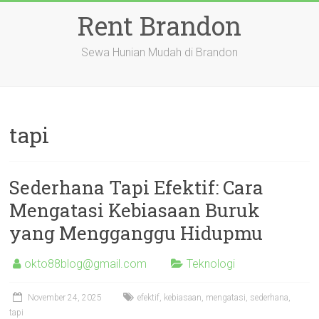
Skip
Rent Brandon
to
content
Sewa Hunian Mudah di Brandon
tapi
Sederhana Tapi Efektif: Cara
Mengatasi Kebiasaan Buruk
yang Mengganggu Hidupmu
okto88blog@gmail.com
Teknologi
November 24, 2025
efektif
,
kebiasaan
,
mengatasi
,
sederhana
,
tapi