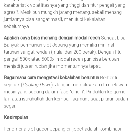
karakteristik volatilitasnya yang tinggi dan fitur pengali yang
agresif. Meskipun mungkin jarang menang, sekali menang
jumlahnya bisa sangat masif, menutupi kekalahan
sebelumnya.
Apakah saya bisa menang dengan modal receh
Sangat bisa.
Banyak permainan slot Jepang yang memiliki minimal
taruhan sangat rendah (mulai dari 200 perak). Dengan fitur
pengali 500x atau 5000x, modal receh pun bisa berubah
menjadi jutaan rupiah jika momentumnya tepat.
Bagaimana cara mengatasi kekalahan beruntun
Berhenti
sejenak (
Cooling Down
). Jangan memaksakan diri melawan
mesin yang sedang dalam fase “dingin”. Pindahlah ke game
lain atau istirahatlah dan kembali lagi nanti saat pikiran sudah
segar.
Kesimpulan
Fenomena slot gacor Jepang di Ijobet adalah kombinasi