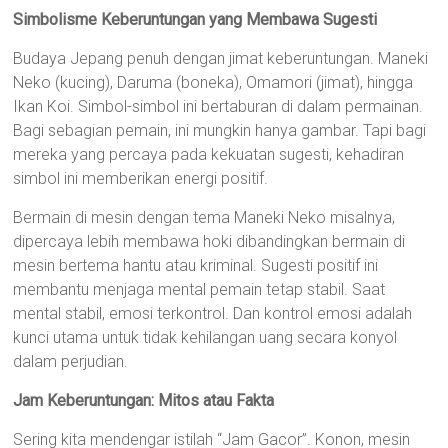
Simbolisme Keberuntungan yang Membawa Sugesti
Budaya Jepang penuh dengan jimat keberuntungan. Maneki
Neko (kucing), Daruma (boneka), Omamori (jimat), hingga
Ikan Koi. Simbol-simbol ini bertaburan di dalam permainan.
Bagi sebagian pemain, ini mungkin hanya gambar. Tapi bagi
mereka yang percaya pada kekuatan sugesti, kehadiran
simbol ini memberikan energi positif.
Bermain di mesin dengan tema Maneki Neko misalnya,
dipercaya lebih membawa hoki dibandingkan bermain di
mesin bertema hantu atau kriminal. Sugesti positif ini
membantu menjaga mental pemain tetap stabil. Saat
mental stabil, emosi terkontrol. Dan kontrol emosi adalah
kunci utama untuk tidak kehilangan uang secara konyol
dalam perjudian.
Jam Keberuntungan: Mitos atau Fakta
Sering kita mendengar istilah “Jam Gacor”. Konon, mesin