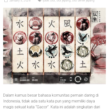
January 5, 2026
ijobet slot
,
slot jepang
,
slot server jepang
Dalam kamus besar bahasa komunitas pemain daring di
Indonesia, tidak ada satu kata pun yang memiliki daya
magis sekuat kata “Gacor”. Kata ini adalah singkatan dari