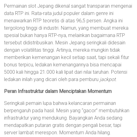
Permainan slot Jepang dikenal sangat transparan mengenai
data RTP ini. Rata-rata judul populer dalam genre ini
menawarkan RTP teoretis di atas 96,5 persen. Angka ini
tergolong tinggi di industri. Namun, yang membuat mereka
spesial bukan hanya RTP-nya, melainkan bagaimana RTP
tersebut didistribusikan. Mesin Jepang seringkali didesain
dengan volatilitas tinggi. Artinya, mereka mungkin tidak
memberikan kemenangan kecil setiap saat, tapi sekali fitur
bonus terpicu, ledakan kemenangannya bisa mencapai
5000 kali hingga 21.000 kali lipat dari nilai taruhan. Potensi
ledakan inilah yang dicari oleh para pemburu
jackpot
.
Peran Infrastruktur dalam Menciptakan Momentum
Seringkali pemain lupa bahwa kelancaran permainan
berpengaruh pada hasil. Mesin yang “gacor” membutuhkan
infrastruktur yang mendukung. Bayangkan Anda sedang
mendapatkan putaran gratis dengan pengali besar, tapi
server lambat merespon. Momentum Anda hilang.