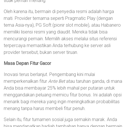
tidak pernah menang.
Oleh karena itu, bermain di penyedia resmi adalah harga
mati. Provider ternama seperti Pragmatic Play (dengan
tema Asia-nya), PG Soft (pionir slot mobile), atau Habanero
memiliki lisensi resmi yang diaudit. Mereka tidak bisa
mencurangi pemain. Memilih akses melalui situs referensi
terpercaya memastikan Anda terhubung ke server asli
provider tersebut, bukan server tiruan.
Masa Depan Fitur Gacor
Inovasi terus berlanjut. Pengembang kini mulai
memperkenalkan fitur
Ante Bet
atau taruhan ganda, di mana
Anda bisa membayar 25% lebih mahal per putaran untuk
menggandakan peluang memicu fitur bonus. Ini adalah opsi
menarik bagi mereka yang ingin meningkatkan probabilitas
menang tanpa harus membeli fitur penuh.
Selain itu, fitur turnamen sosial juga semakin marak. Anda
bisa mendapatkan hadiah tambahan hanya dengan bermain