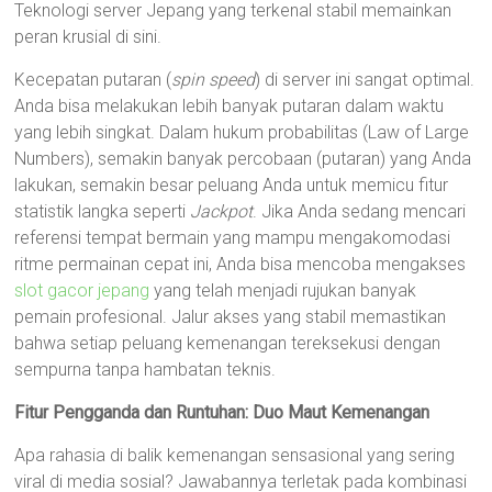
Teknologi server Jepang yang terkenal stabil memainkan
peran krusial di sini.
Kecepatan putaran (
spin speed
) di server ini sangat optimal.
Anda bisa melakukan lebih banyak putaran dalam waktu
yang lebih singkat. Dalam hukum probabilitas (Law of Large
Numbers), semakin banyak percobaan (putaran) yang Anda
lakukan, semakin besar peluang Anda untuk memicu fitur
statistik langka seperti
Jackpot
. Jika Anda sedang mencari
referensi tempat bermain yang mampu mengakomodasi
ritme permainan cepat ini, Anda bisa mencoba mengakses
slot gacor jepang
yang telah menjadi rujukan banyak
pemain profesional. Jalur akses yang stabil memastikan
bahwa setiap peluang kemenangan tereksekusi dengan
sempurna tanpa hambatan teknis.
Fitur Pengganda dan Runtuhan: Duo Maut Kemenangan
Apa rahasia di balik kemenangan sensasional yang sering
viral di media sosial? Jawabannya terletak pada kombinasi