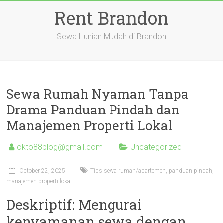
Skip
Rent Brandon
to
content
Sewa Hunian Mudah di Brandon
Sewa Rumah Nyaman Tanpa
Drama Panduan Pindah dan
Manajemen Properti Lokal
okto88blog@gmail.com
Uncategorized
October 22, 2025
Tips sewa rumah/apartemen, panduan pindah,
manajemen properti lokal
Deskriptif: Mengurai
kenyamanan sewa dengan