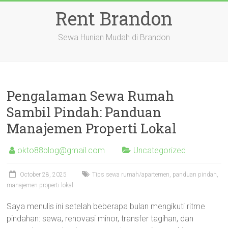
Skip
Rent Brandon
to
content
Sewa Hunian Mudah di Brandon
Pengalaman Sewa Rumah
Sambil Pindah: Panduan
Manajemen Properti Lokal
okto88blog@gmail.com
Uncategorized
October 28, 2025
Tips sewa rumah/apartemen, panduan pindah,
manajemen properti lokal
Saya menulis ini setelah beberapa bulan mengikuti ritme
pindahan: sewa, renovasi minor, transfer tagihan, dan