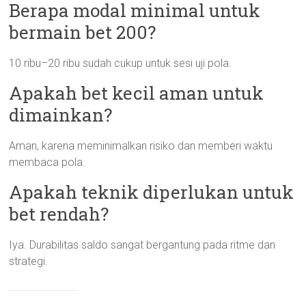
Berapa modal minimal untuk
bermain bet 200?
10 ribu–20 ribu sudah cukup untuk sesi uji pola.
Apakah bet kecil aman untuk
dimainkan?
Aman, karena meminimalkan risiko dan memberi waktu
membaca pola.
Apakah teknik diperlukan untuk
bet rendah?
Iya. Durabilitas saldo sangat bergantung pada ritme dan
strategi.