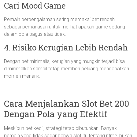
Cari Mood Game
Pemain berpengalaman sering memakai bet rendah
sebagai pemanasan untuk melihat apakah game sedang
dalam pola bagus atau tidak.
4. Risiko Kerugian Lebih Rendah
Dengan bet minimalis, kerugian yang mungkin terjadi bisa
diminimalkan sambil tetap memberi peluang mendapatkan
momen menarik.
Cara Menjalankan Slot Bet 200
Dengan Pola yang Efektif
Meskipun bet kecil, strategi tetap dibutuhkan. Banyak
pemain yang tidak sadar bahwa slot itu tentang ritme, bukan